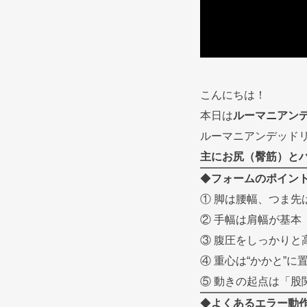
こんにちは！
本日は
ルーマニアン
ルーマニアンデッド
主にお尻（臀筋）と
◆
フォームのポイン
① 脚は腰幅、つま先
② 手幅は肩幅が基本
③ 腹圧をしっかりと
④ 重心は“かかと”に
⑤ 動きの起点は「股
◆
よくあるエラー動