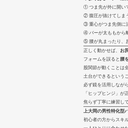
① つま先が外に開い
② 腹圧が抜けてしま
③ 重心がつま先側に
④ バーが太ももから
⑤ 腰が丸まったり、
正しく動かせば、
お
フォームを誤ると
腰
股関節が動くことは
土台ができるという
必ず鏡を活用しなが
「ヒップヒンジ」が
焦らず丁寧に練習し
上大岡の男性特化型パ
初心者の方からスキ