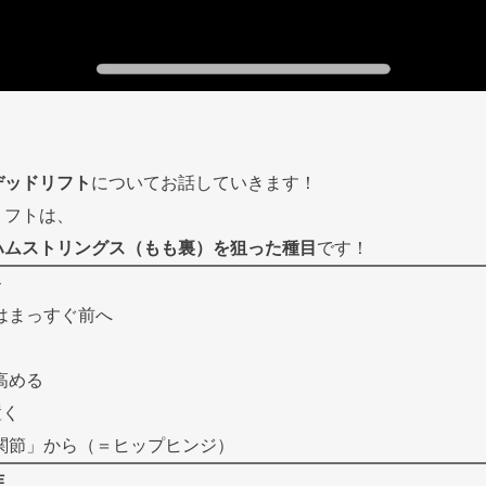
デッドリフト
についてお話していきます！
リフトは、
ハムストリングス（もも裏）を狙った種目
です！
ト
はまっすぐ前へ
高める
置く
関節」から（＝ヒップヒンジ）
作