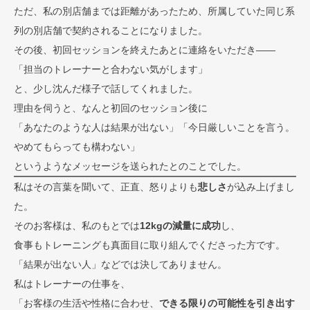
ただ、私の別店舗までは距離があったため、所属していた同じ系
列の別店舗で契約されることになりました。
その後、初回セッションを終えたあとに連絡をいただき――
「担当のトレーナーと合わない気がします」
と、少し沈んだ様子で話してくれました。
理由を伺うと、なんと初回のセッション後に
「あなたのような人は結果が出ない」「今日厳しいことを言う。
やめてもらっても構わない」
というようなメッセージを送られたとのことでした。
私はその言葉を聞いて、正直、怒りよりも
悲しさ
が込み上げまし
た。
そのお客様は、私のもとでは
12kgの減量に成功
し、
食事もトレーニングも真面目に取り組んでくださった方です。
「結果が出ない人」などでは決してありません。
私はトレーナーの仕事を、
「お客様の生活や性格に合わせ、
できる限りの可能性を引き出す