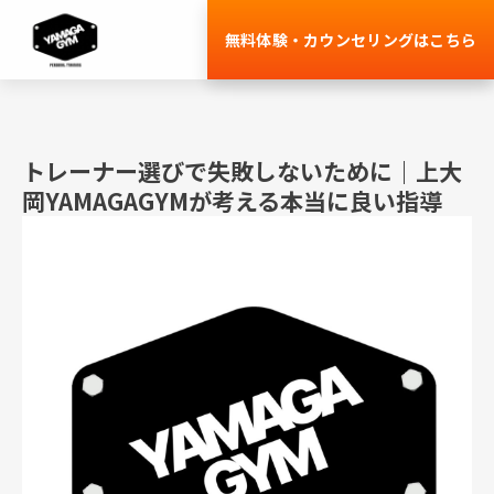
コ
無料体験・カウンセリングはこちら
ン
テ
ン
ツ
トレーナー選びで失敗しないために｜上大
へ
岡YAMAGAGYMが考える本当に良い指導
ス
キ
ッ
プ