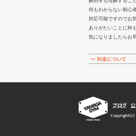
解剖学も理解するこ
何もわからない初心
対応可能ですのでお
ありがたいことに枠
気になりましたらお
←
料金について
ブログ
公
Copyrigh