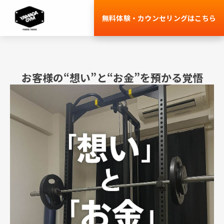
コ
無料体験・カウンセリングはこちら
ン
テ
ン
ツ
お客様の“想い”と“お金”を預かる覚悟
へ
ス
キ
ッ
プ